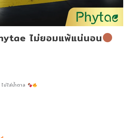
 Phytae ไม่ยอมแพ้แน่นอน
ไม่ใส่น้ำตาล
nd