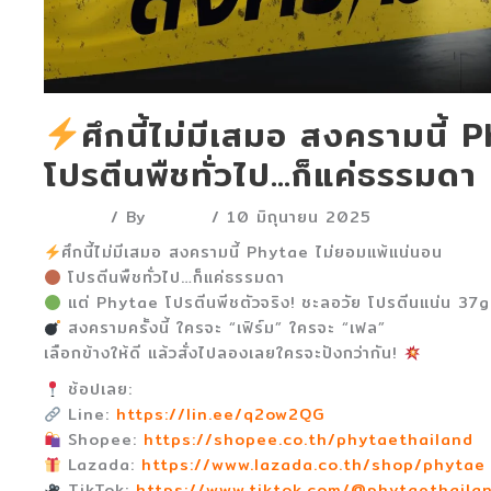
ศึกนี้ไม่มีเสมอ สงครามนี้
โปรตีนพืชทั่วไป…ก็แค่ธรรมดา
บทความ
/ By
admin
/
10 มิถุนายน 2025
ศึกนี้ไม่มีเสมอ สงครามนี้ Phytae ไม่ยอมแพ้แน่นอน
โปรตีนพืชทั่วไป…ก็แค่ธรรมดา
แต่ Phytae โปรตีนพีชตัวจริง! ชะลอวัย โปรตีนแน่น 37g 
สงครามครั้งนี้ ใครจะ “เฟิร์ม” ใครจะ “เฟล”
เลือกข้างให้ดี แล้วสั่งไปลองเลยใครจะปังกว่ากัน!
ช้อปเลย:
Line:
https://lin.ee/q2ow2QG
Shopee:
https://shopee.co.th/phytaethailand
Lazada:
https://www.lazada.co.th/shop/phytae
TikTok:
https://www.tiktok.com/@phytaethaila